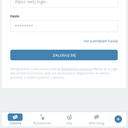
Hasło
nie pamiętam hasła
ZALOGUJ SIĘ
Zalogowanie oznacza akceptację
Regulaminu serwisu
Wykop.pl w jego
aktualnym brzmieniu. Jeśli nie akceptujesz Regulaminu w całości,
prosimy o niekorzystanie z serwisu.
Główna
Wykopalisko
Hity
Mikroblog