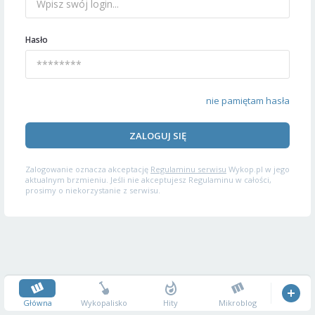
Hasło
nie pamiętam hasła
ZALOGUJ SIĘ
Zalogowanie oznacza akceptację
Regulaminu serwisu
Wykop.pl w jego
aktualnym brzmieniu. Jeśli nie akceptujesz Regulaminu w całości,
prosimy o niekorzystanie z serwisu.
Główna
Wykopalisko
Hity
Mikroblog