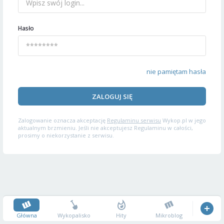
Hasło
nie pamiętam hasła
ZALOGUJ SIĘ
Zalogowanie oznacza akceptację
Regulaminu serwisu
Wykop.pl w jego
aktualnym brzmieniu. Jeśli nie akceptujesz Regulaminu w całości,
prosimy o niekorzystanie z serwisu.
Główna
Wykopalisko
Hity
Mikroblog