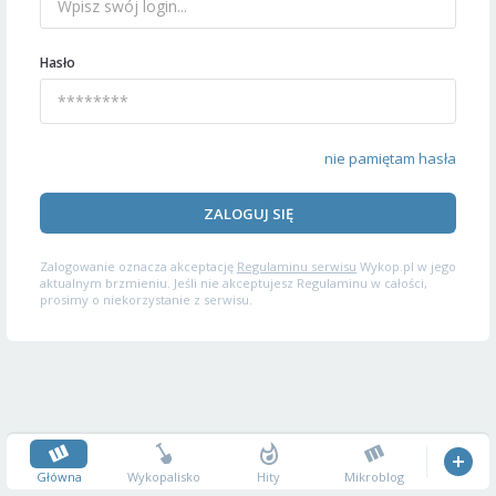
Hasło
nie pamiętam hasła
ZALOGUJ SIĘ
Zalogowanie oznacza akceptację
Regulaminu serwisu
Wykop.pl w jego
aktualnym brzmieniu. Jeśli nie akceptujesz Regulaminu w całości,
prosimy o niekorzystanie z serwisu.
Główna
Wykopalisko
Hity
Mikroblog