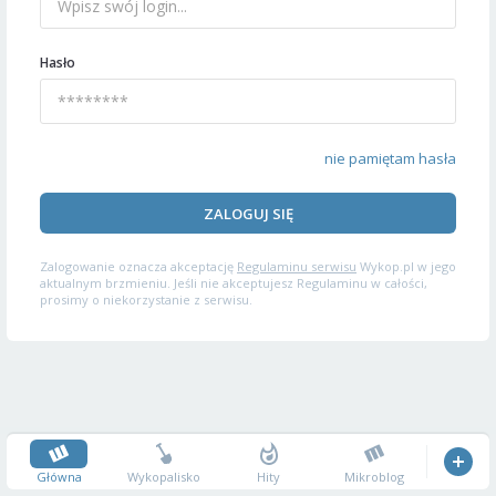
Hasło
nie pamiętam hasła
ZALOGUJ SIĘ
Zalogowanie oznacza akceptację
Regulaminu serwisu
Wykop.pl w jego
aktualnym brzmieniu. Jeśli nie akceptujesz Regulaminu w całości,
prosimy o niekorzystanie z serwisu.
Główna
Wykopalisko
Hity
Mikroblog