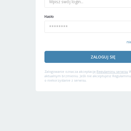
Hasło
ni
ZALOGUJ SIĘ
Zalogowanie oznacza akceptację
Regulaminu serwisu
W
aktualnym brzmieniu. Jeśli nie akceptujesz Regulaminu
o niekorzystanie z serwisu.