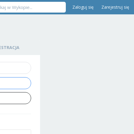
Zaloguj się
Zarejestruj się
ESTRACJA