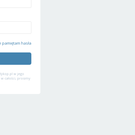
e pamiętam hasła
ykop.pl w jego
 w całości, prosimy