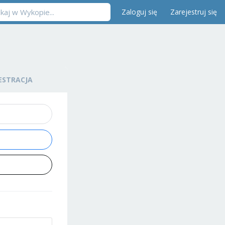
Zaloguj się
Zarejestruj się
ESTRACJA