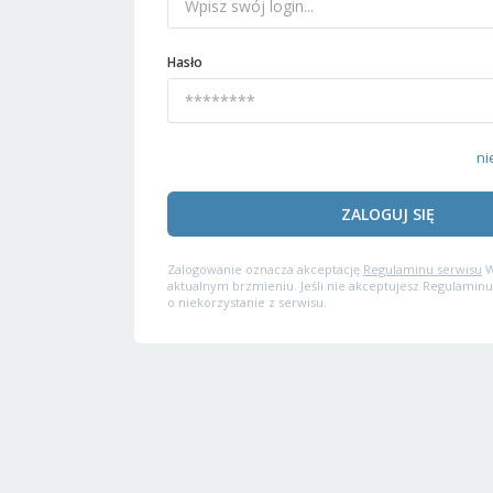
Hasło
ni
ZALOGUJ SIĘ
Zalogowanie oznacza akceptację
Regulaminu serwisu
W
aktualnym brzmieniu. Jeśli nie akceptujesz Regulaminu
o niekorzystanie z serwisu.