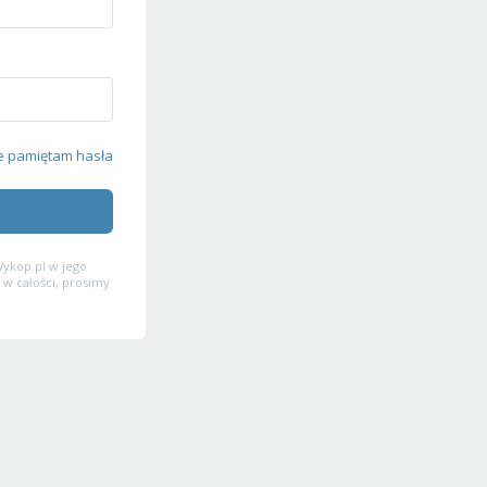
e pamiętam hasła
ykop.pl w jego
 w całości, prosimy