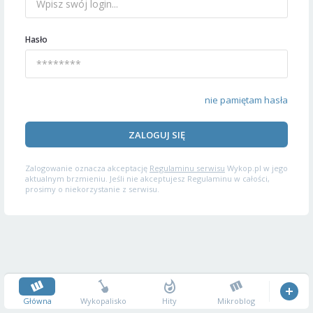
Hasło
nie pamiętam hasła
ZALOGUJ SIĘ
Zalogowanie oznacza akceptację
Regulaminu serwisu
Wykop.pl w jego
aktualnym brzmieniu. Jeśli nie akceptujesz Regulaminu w całości,
prosimy o niekorzystanie z serwisu.
Główna
Wykopalisko
Hity
Mikroblog