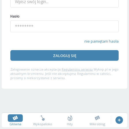
Hasło
nie pamiętam hasła
ZALOGUJ SIĘ
Zalogowanie oznacza akceptację
Regulaminu serwisu
Wykop.pl w jego
aktualnym brzmieniu. Jeśli nie akceptujesz Regulaminu w całości,
prosimy o niekorzystanie z serwisu.
Główna
Wykopalisko
Hity
Mikroblog