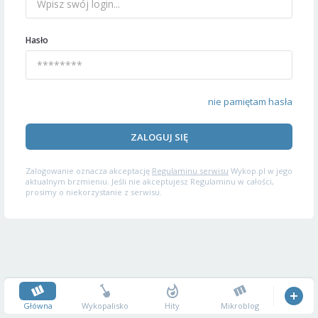
Hasło
nie pamiętam hasła
ZALOGUJ SIĘ
Zalogowanie oznacza akceptację
Regulaminu serwisu
Wykop.pl w jego
aktualnym brzmieniu. Jeśli nie akceptujesz Regulaminu w całości,
prosimy o niekorzystanie z serwisu.
Główna
Wykopalisko
Hity
Mikroblog