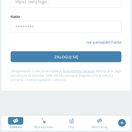
Hasło
nie pamiętam hasła
ZALOGUJ SIĘ
Zalogowanie oznacza akceptację
Regulaminu serwisu
Wykop.pl w jego
aktualnym brzmieniu. Jeśli nie akceptujesz Regulaminu w całości,
prosimy o niekorzystanie z serwisu.
Główna
Wykopalisko
Hity
Mikroblog