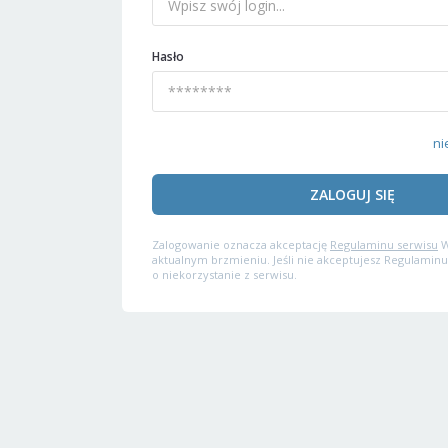
Hasło
ni
ZALOGUJ SIĘ
Zalogowanie oznacza akceptację
Regulaminu serwisu
W
aktualnym brzmieniu. Jeśli nie akceptujesz Regulaminu
o niekorzystanie z serwisu.