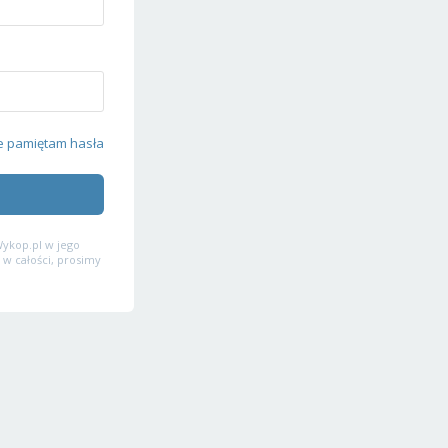
e pamiętam hasła
ykop.pl w jego
 w całości, prosimy