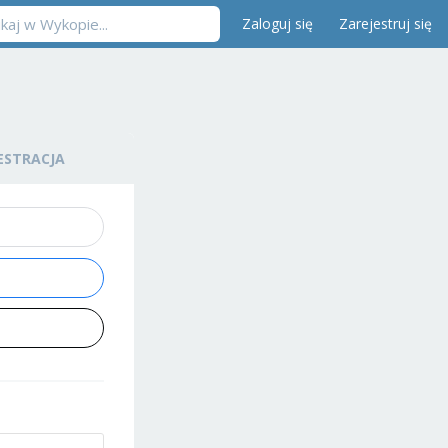
Zaloguj się
Zarejestruj się
ESTRACJA