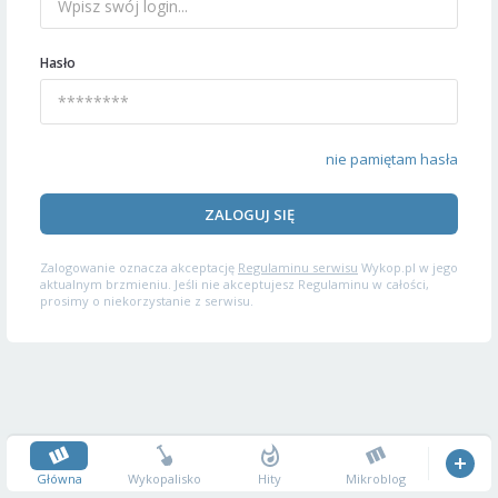
Hasło
nie pamiętam hasła
ZALOGUJ SIĘ
Zalogowanie oznacza akceptację
Regulaminu serwisu
Wykop.pl w jego
aktualnym brzmieniu. Jeśli nie akceptujesz Regulaminu w całości,
prosimy o niekorzystanie z serwisu.
Główna
Wykopalisko
Hity
Mikroblog