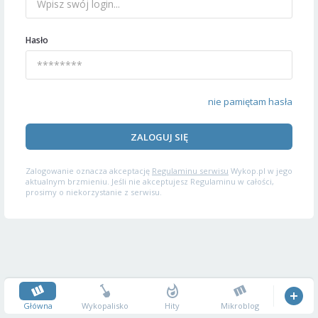
Hasło
nie pamiętam hasła
ZALOGUJ SIĘ
Zalogowanie oznacza akceptację
Regulaminu serwisu
Wykop.pl w jego
aktualnym brzmieniu. Jeśli nie akceptujesz Regulaminu w całości,
prosimy o niekorzystanie z serwisu.
Główna
Wykopalisko
Hity
Mikroblog