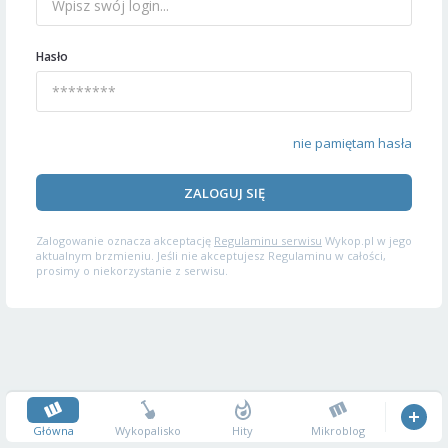
Hasło
nie pamiętam hasła
ZALOGUJ SIĘ
Zalogowanie oznacza akceptację
Regulaminu serwisu
Wykop.pl w jego
aktualnym brzmieniu. Jeśli nie akceptujesz Regulaminu w całości,
prosimy o niekorzystanie z serwisu.
Główna
Wykopalisko
Hity
Mikroblog