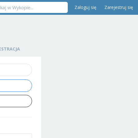
Zaloguj się
Zarejestruj się
ESTRACJA