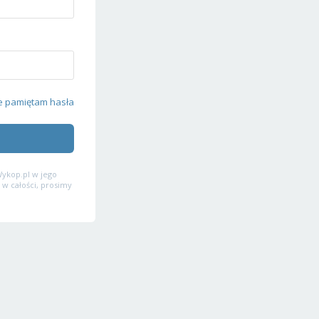
e pamiętam hasła
ykop.pl w jego
 w całości, prosimy