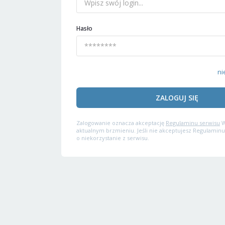
Hasło
ni
ZALOGUJ SIĘ
Zalogowanie oznacza akceptację
Regulaminu serwisu
W
aktualnym brzmieniu. Jeśli nie akceptujesz Regulaminu
o niekorzystanie z serwisu.