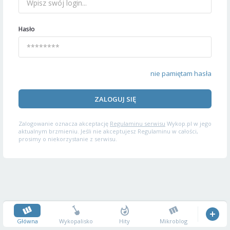
Hasło
nie pamiętam hasła
ZALOGUJ SIĘ
Zalogowanie oznacza akceptację
Regulaminu serwisu
Wykop.pl w jego
aktualnym brzmieniu. Jeśli nie akceptujesz Regulaminu w całości,
prosimy o niekorzystanie z serwisu.
Główna
Wykopalisko
Hity
Mikroblog