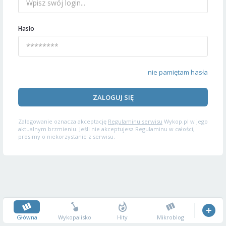
Hasło
nie pamiętam hasła
ZALOGUJ SIĘ
Zalogowanie oznacza akceptację
Regulaminu serwisu
Wykop.pl w jego
aktualnym brzmieniu. Jeśli nie akceptujesz Regulaminu w całości,
prosimy o niekorzystanie z serwisu.
Główna
Wykopalisko
Hity
Mikroblog