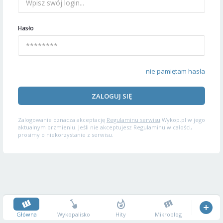
Hasło
nie pamiętam hasła
ZALOGUJ SIĘ
Zalogowanie oznacza akceptację
Regulaminu serwisu
Wykop.pl w jego
aktualnym brzmieniu. Jeśli nie akceptujesz Regulaminu w całości,
prosimy o niekorzystanie z serwisu.
Główna
Wykopalisko
Hity
Mikroblog