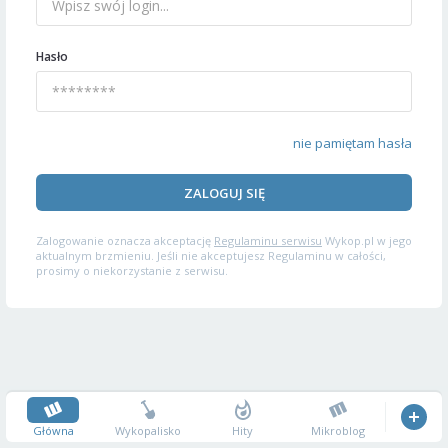
Hasło
nie pamiętam hasła
ZALOGUJ SIĘ
Zalogowanie oznacza akceptację
Regulaminu serwisu
Wykop.pl w jego
aktualnym brzmieniu. Jeśli nie akceptujesz Regulaminu w całości,
prosimy o niekorzystanie z serwisu.
Główna
Wykopalisko
Hity
Mikroblog