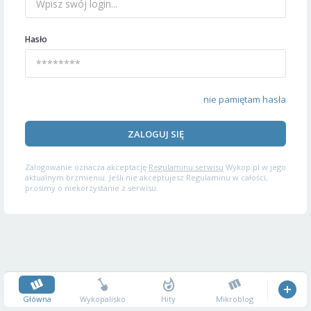
Hasło
nie pamiętam hasła
ZALOGUJ SIĘ
Zalogowanie oznacza akceptację
Regulaminu serwisu
Wykop.pl w jego
aktualnym brzmieniu. Jeśli nie akceptujesz Regulaminu w całości,
prosimy o niekorzystanie z serwisu.
Główna
Wykopalisko
Hity
Mikroblog