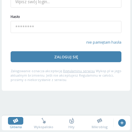
Hasło
nie pamiętam hasła
ZALOGUJ SIĘ
Zalogowanie oznacza akceptację
Regulaminu serwisu
Wykop.pl w jego
aktualnym brzmieniu. Jeśli nie akceptujesz Regulaminu w całości,
prosimy o niekorzystanie z serwisu.
Główna
Wykopalisko
Hity
Mikroblog