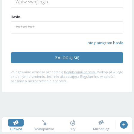
Hasło
nie pamiętam hasła
ZALOGUJ SIĘ
Zalogowanie oznacza akceptację
Regulaminu serwisu
Wykop.pl w jego
aktualnym brzmieniu. Jeśli nie akceptujesz Regulaminu w całości,
prosimy o niekorzystanie z serwisu.
Główna
Wykopalisko
Hity
Mikroblog