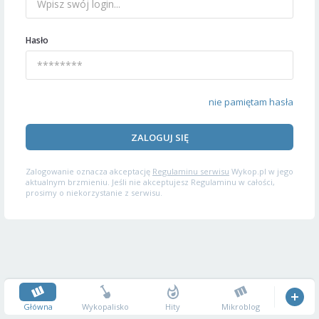
Hasło
nie pamiętam hasła
ZALOGUJ SIĘ
Zalogowanie oznacza akceptację
Regulaminu serwisu
Wykop.pl w jego
aktualnym brzmieniu. Jeśli nie akceptujesz Regulaminu w całości,
prosimy o niekorzystanie z serwisu.
Główna
Wykopalisko
Hity
Mikroblog