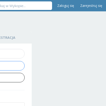
Zaloguj się
Zarejestruj się
ESTRACJA