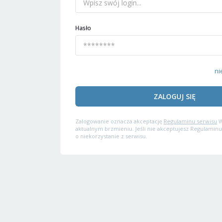
Hasło
ni
ZALOGUJ SIĘ
Zalogowanie oznacza akceptację
Regulaminu serwisu
W
aktualnym brzmieniu. Jeśli nie akceptujesz Regulaminu
o niekorzystanie z serwisu.