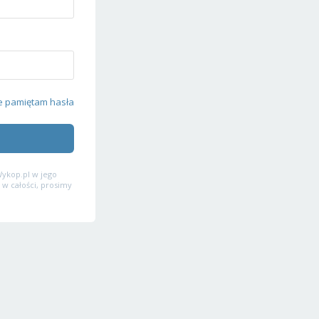
e pamiętam hasła
ykop.pl w jego
 w całości, prosimy