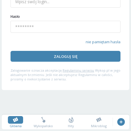
Hasło
nie pamiętam hasła
ZALOGUJ SIĘ
Zalogowanie oznacza akceptację
Regulaminu serwisu
Wykop.pl w jego
aktualnym brzmieniu. Jeśli nie akceptujesz Regulaminu w całości,
prosimy o niekorzystanie z serwisu.
Główna
Wykopalisko
Hity
Mikroblog