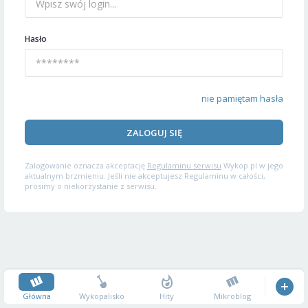
Hasło
nie pamiętam hasła
ZALOGUJ SIĘ
Zalogowanie oznacza akceptację
Regulaminu serwisu
Wykop.pl w jego
aktualnym brzmieniu. Jeśli nie akceptujesz Regulaminu w całości,
prosimy o niekorzystanie z serwisu.
Główna
Wykopalisko
Hity
Mikroblog