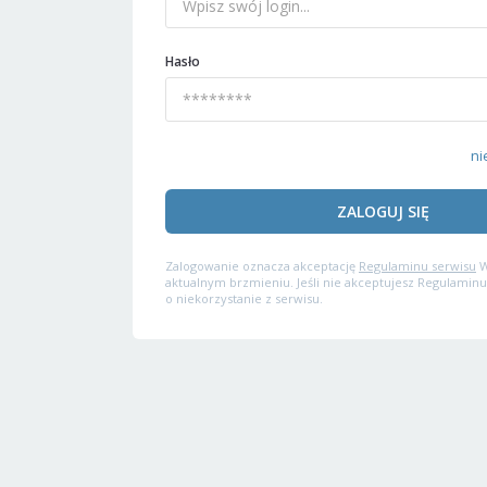
Hasło
ni
ZALOGUJ SIĘ
Zalogowanie oznacza akceptację
Regulaminu serwisu
W
aktualnym brzmieniu. Jeśli nie akceptujesz Regulaminu
o niekorzystanie z serwisu.