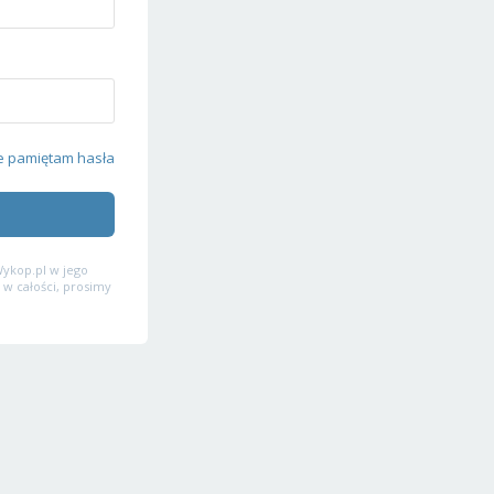
e pamiętam hasła
ykop.pl w jego
 w całości, prosimy