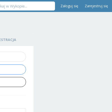
Zaloguj się
Zarejestruj się
ESTRACJA