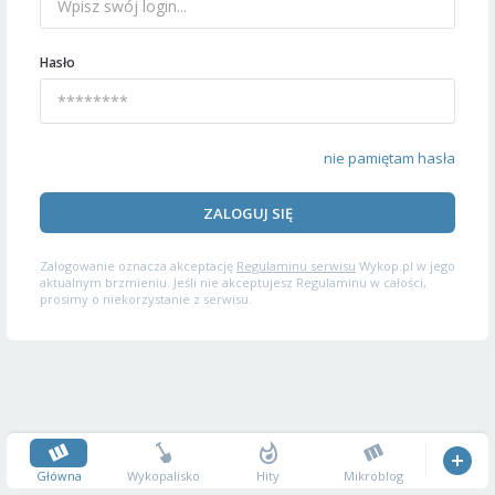
Hasło
nie pamiętam hasła
ZALOGUJ SIĘ
Zalogowanie oznacza akceptację
Regulaminu serwisu
Wykop.pl w jego
aktualnym brzmieniu. Jeśli nie akceptujesz Regulaminu w całości,
prosimy o niekorzystanie z serwisu.
Główna
Wykopalisko
Hity
Mikroblog