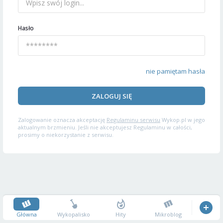
Hasło
nie pamiętam hasła
ZALOGUJ SIĘ
Zalogowanie oznacza akceptację
Regulaminu serwisu
Wykop.pl w jego
aktualnym brzmieniu. Jeśli nie akceptujesz Regulaminu w całości,
prosimy o niekorzystanie z serwisu.
Główna
Wykopalisko
Hity
Mikroblog