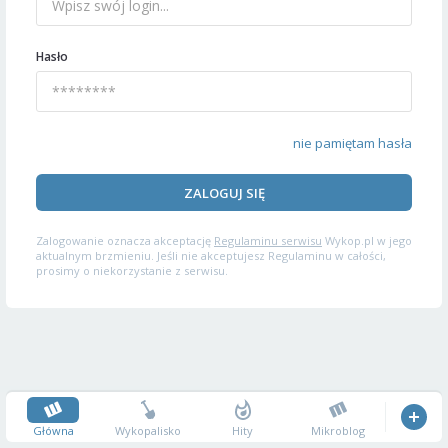
Hasło
nie pamiętam hasła
ZALOGUJ SIĘ
Zalogowanie oznacza akceptację
Regulaminu serwisu
Wykop.pl w jego
aktualnym brzmieniu. Jeśli nie akceptujesz Regulaminu w całości,
prosimy o niekorzystanie z serwisu.
Główna
Wykopalisko
Hity
Mikroblog