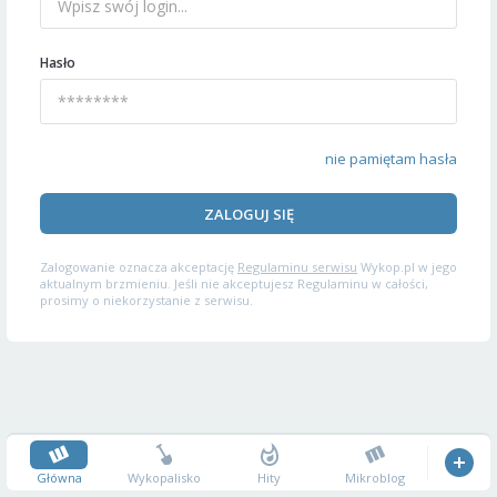
Hasło
nie pamiętam hasła
ZALOGUJ SIĘ
Zalogowanie oznacza akceptację
Regulaminu serwisu
Wykop.pl w jego
aktualnym brzmieniu. Jeśli nie akceptujesz Regulaminu w całości,
prosimy o niekorzystanie z serwisu.
Główna
Wykopalisko
Hity
Mikroblog