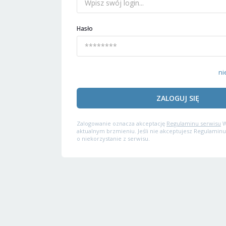
Hasło
ni
ZALOGUJ SIĘ
Zalogowanie oznacza akceptację
Regulaminu serwisu
W
aktualnym brzmieniu. Jeśli nie akceptujesz Regulaminu
o niekorzystanie z serwisu.