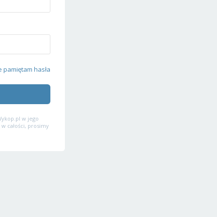
e pamiętam hasła
ykop.pl w jego
 w całości, prosimy