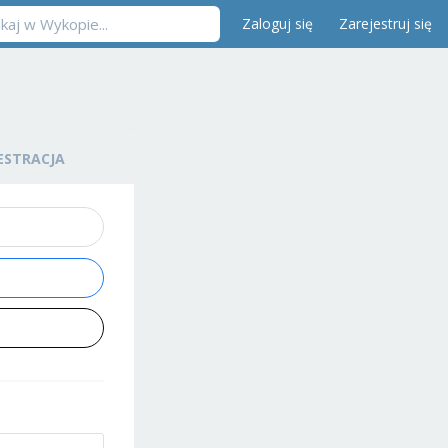
Zaloguj się
Zarejestruj się
ESTRACJA