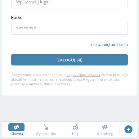
Hasło
nie pamiętam hasła
ZALOGUJ SIĘ
Zalogowanie oznacza akceptację
Regulaminu serwisu
Wykop.pl w jego
aktualnym brzmieniu. Jeśli nie akceptujesz Regulaminu w całości,
prosimy o niekorzystanie z serwisu.
Główna
Wykopalisko
Hity
Mikroblog