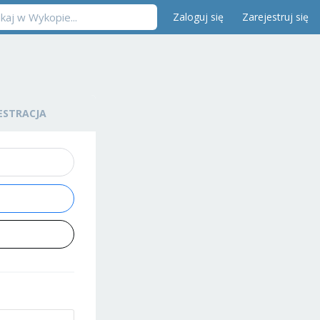
Zaloguj się
Zarejestruj się
ESTRACJA