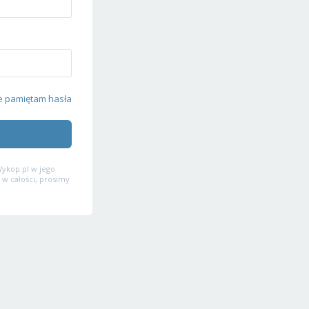
e pamiętam hasła
ykop.pl w jego
 w całości, prosimy