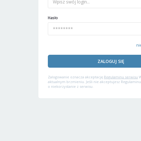
Hasło
ni
ZALOGUJ SIĘ
Zalogowanie oznacza akceptację
Regulaminu serwisu
W
aktualnym brzmieniu. Jeśli nie akceptujesz Regulaminu
o niekorzystanie z serwisu.