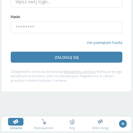
Hasło
nie pamiętam hasła
ZALOGUJ SIĘ
Zalogowanie oznacza akceptację
Regulaminu serwisu
Wykop.pl w jego
aktualnym brzmieniu. Jeśli nie akceptujesz Regulaminu w całości,
prosimy o niekorzystanie z serwisu.
Główna
Wykopalisko
Hity
Mikroblog