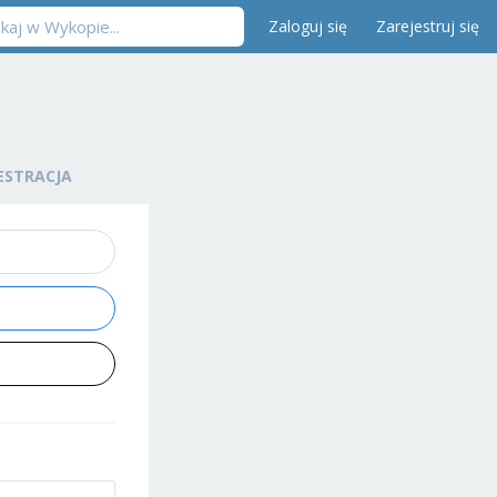
Zaloguj się
Zarejestruj się
ESTRACJA