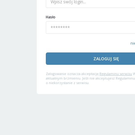
Hasło
ni
ZALOGUJ SIĘ
Zalogowanie oznacza akceptację
Regulaminu serwisu
W
aktualnym brzmieniu. Jeśli nie akceptujesz Regulaminu
o niekorzystanie z serwisu.