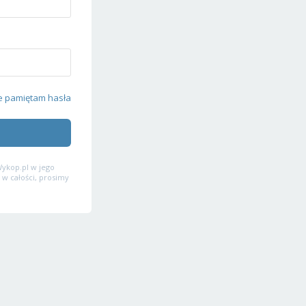
e pamiętam hasła
ykop.pl w jego
 w całości, prosimy