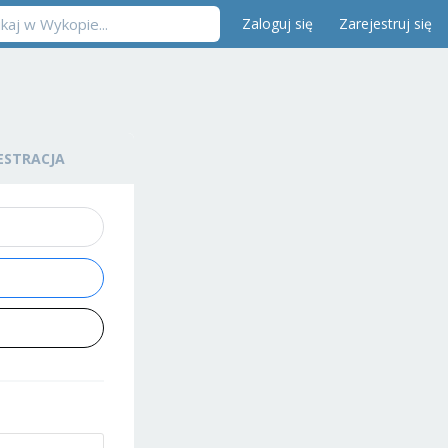
Zaloguj się
Zarejestruj się
ESTRACJA