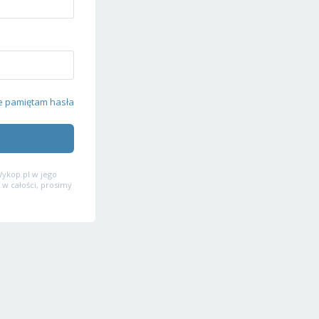
e pamiętam hasła
ykop.pl w jego
 w całości, prosimy