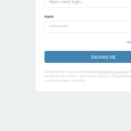
Hasło
ni
ZALOGUJ SIĘ
Zalogowanie oznacza akceptację
Regulaminu serwisu
W
aktualnym brzmieniu. Jeśli nie akceptujesz Regulaminu
o niekorzystanie z serwisu.