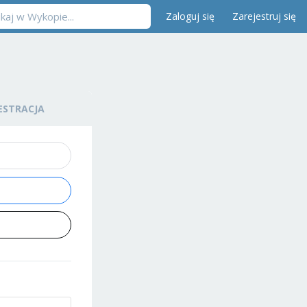
Zaloguj się
Zarejestruj się
ESTRACJA