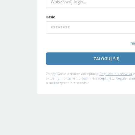
Hasło
ni
ZALOGUJ SIĘ
Zalogowanie oznacza akceptację
Regulaminu serwisu
W
aktualnym brzmieniu. Jeśli nie akceptujesz Regulaminu
o niekorzystanie z serwisu.