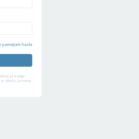
e pamiętam hasła
ykop.pl w jego
 w całości, prosimy