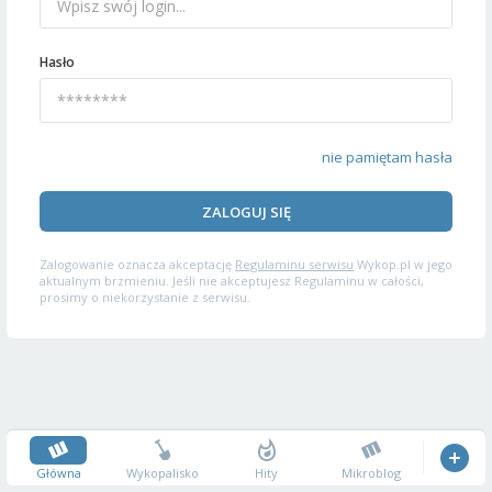
Hasło
nie pamiętam hasła
ZALOGUJ SIĘ
Zalogowanie oznacza akceptację
Regulaminu serwisu
Wykop.pl w jego
aktualnym brzmieniu. Jeśli nie akceptujesz Regulaminu w całości,
prosimy o niekorzystanie z serwisu.
Główna
Wykopalisko
Hity
Mikroblog