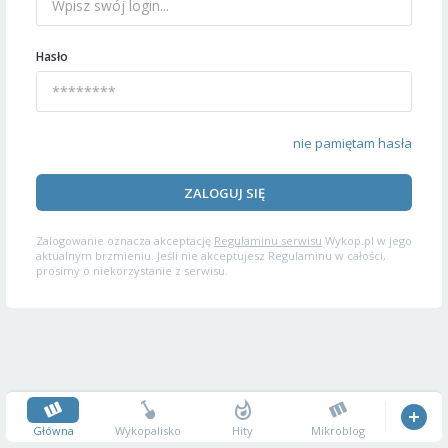
Hasło
nie pamiętam hasła
ZALOGUJ SIĘ
Zalogowanie oznacza akceptację
Regulaminu serwisu
Wykop.pl w jego
aktualnym brzmieniu. Jeśli nie akceptujesz Regulaminu w całości,
prosimy o niekorzystanie z serwisu.
Główna
Wykopalisko
Hity
Mikroblog