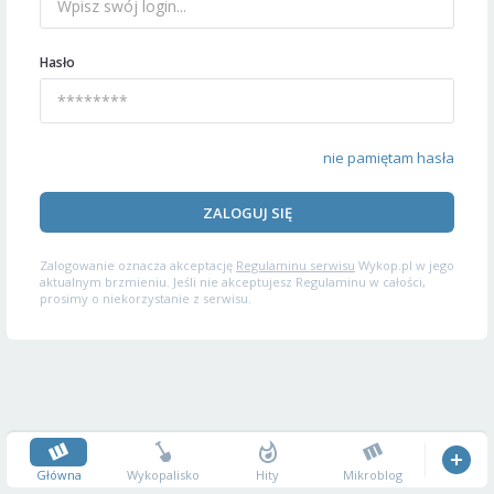
Hasło
nie pamiętam hasła
ZALOGUJ SIĘ
Zalogowanie oznacza akceptację
Regulaminu serwisu
Wykop.pl w jego
aktualnym brzmieniu. Jeśli nie akceptujesz Regulaminu w całości,
prosimy o niekorzystanie z serwisu.
Główna
Wykopalisko
Hity
Mikroblog