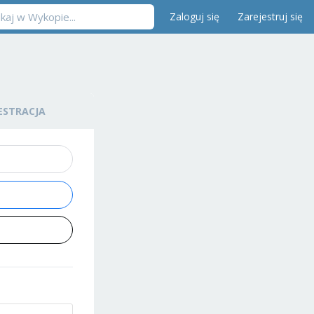
Zaloguj się
Zarejestruj się
ESTRACJA