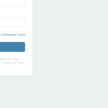
e pamiętam hasła
ykop.pl w jego
 w całości, prosimy