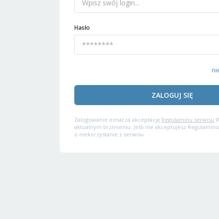
Hasło
ni
ZALOGUJ SIĘ
Zalogowanie oznacza akceptację
Regulaminu serwisu
W
aktualnym brzmieniu. Jeśli nie akceptujesz Regulaminu
o niekorzystanie z serwisu.