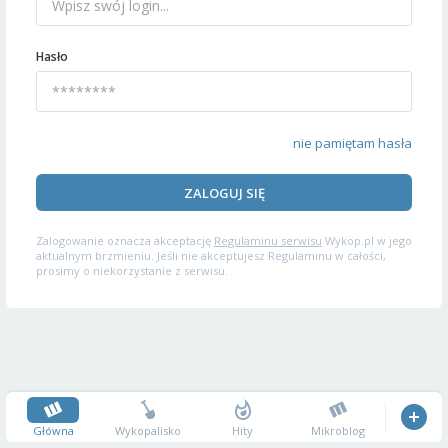
Hasło
nie pamiętam hasła
ZALOGUJ SIĘ
Zalogowanie oznacza akceptację
Regulaminu serwisu
Wykop.pl w jego
aktualnym brzmieniu. Jeśli nie akceptujesz Regulaminu w całości,
prosimy o niekorzystanie z serwisu.
Główna
Wykopalisko
Hity
Mikroblog