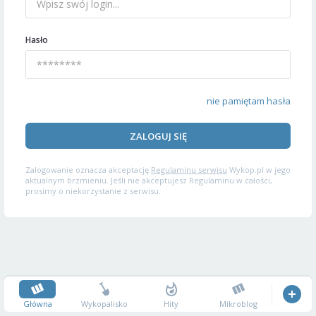
Hasło
nie pamiętam hasła
ZALOGUJ SIĘ
Zalogowanie oznacza akceptację
Regulaminu serwisu
Wykop.pl w jego
aktualnym brzmieniu. Jeśli nie akceptujesz Regulaminu w całości,
prosimy o niekorzystanie z serwisu.
Główna
Wykopalisko
Hity
Mikroblog