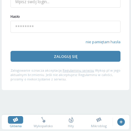
Hasło
nie pamiętam hasła
ZALOGUJ SIĘ
Zalogowanie oznacza akceptację
Regulaminu serwisu
Wykop.pl w jego
aktualnym brzmieniu. Jeśli nie akceptujesz Regulaminu w całości,
prosimy o niekorzystanie z serwisu.
Główna
Wykopalisko
Hity
Mikroblog