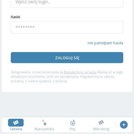
Hasło
nie pamiętam hasła
ZALOGUJ SIĘ
Zalogowanie oznacza akceptację
Regulaminu serwisu
Wykop.pl w jego
aktualnym brzmieniu. Jeśli nie akceptujesz Regulaminu w całości,
prosimy o niekorzystanie z serwisu.
Główna
Wykopalisko
Hity
Mikroblog