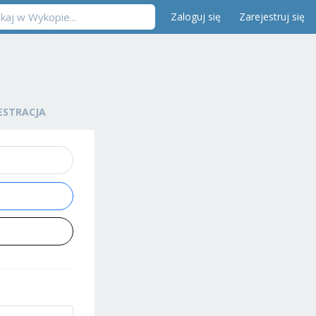
Zaloguj się
Zarejestruj się
ESTRACJA