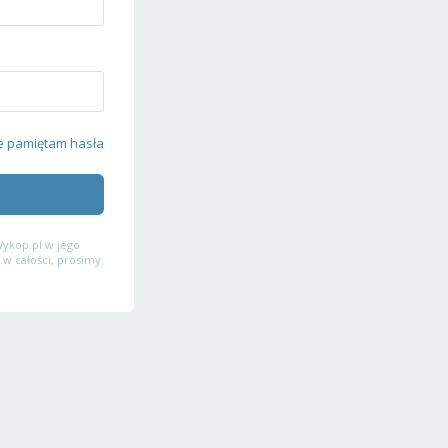
e pamiętam hasła
ykop.pl w jego
 w całości, prosimy