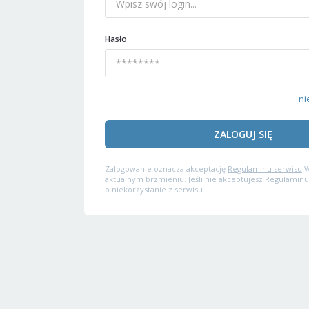
Hasło
ni
ZALOGUJ SIĘ
Zalogowanie oznacza akceptację
Regulaminu serwisu
W
aktualnym brzmieniu. Jeśli nie akceptujesz Regulaminu
o niekorzystanie z serwisu.