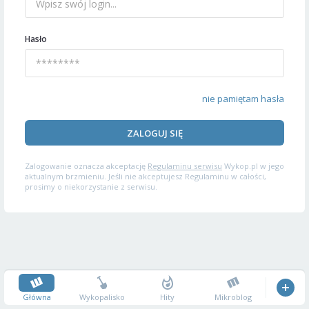
Hasło
nie pamiętam hasła
ZALOGUJ SIĘ
Zalogowanie oznacza akceptację
Regulaminu serwisu
Wykop.pl w jego
aktualnym brzmieniu. Jeśli nie akceptujesz Regulaminu w całości,
prosimy o niekorzystanie z serwisu.
Główna
Wykopalisko
Hity
Mikroblog