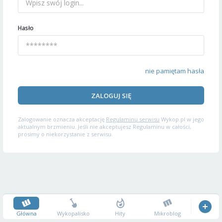
Hasło
nie pamiętam hasła
ZALOGUJ SIĘ
Zalogowanie oznacza akceptację
Regulaminu serwisu
Wykop.pl w jego
aktualnym brzmieniu. Jeśli nie akceptujesz Regulaminu w całości,
prosimy o niekorzystanie z serwisu.
Główna
Wykopalisko
Hity
Mikroblog